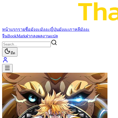
หน้าแรก
รายชื่อมังงะ
มังงะญี่ปุ่น
มังงะเกาหลี
มังงะ
จีน
BookMark
ฝากลงผลงานแปล
มืด