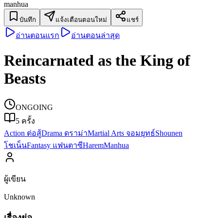
manhua
บันทึก
แจ้งเตือนตอนใหม่
แชร์
อ่านตอนแรก
อ่านตอนล่าสุด
Reincarnated as the King of
Beasts
ONGOING
5
ครั้ง
Action ต่อสู้
Drama ดราม่า
Martial Arts จอมยุทธ์
Shounen
โชเน็น
Fantasy แฟนตาซี
Harem
Manhua
ผู้เขียน
Unknown
เรื่องย่อ