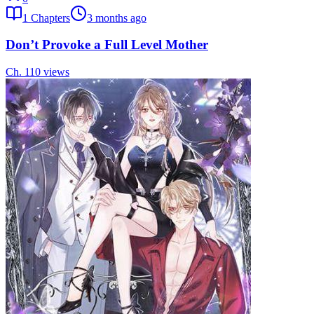
1
Chapters
3 months ago
Don’t Provoke a Full Level Mother
Ch.
1
10
views