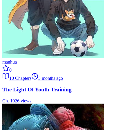
manhua
0
10
Chapters
3 months ago
The Light Of Youth Training
Ch.
10
26
views