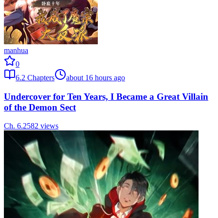
manhua
0
6.2
Chapters
about 16 hours ago
Undercover for Ten Years, I Became a Great Villain
of the Demon Sect
Ch.
6.2
582
views