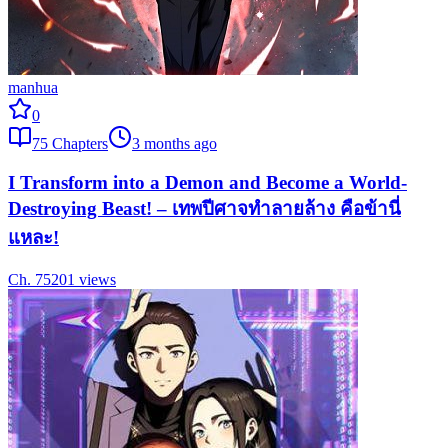
manhua
0
75
Chapters
3 months ago
I Transform into a Demon and Become a World-
Destroying Beast! – เทพปีศาจทำลายล้าง คือข้านี่
แหละ!
Ch.
75
201
views