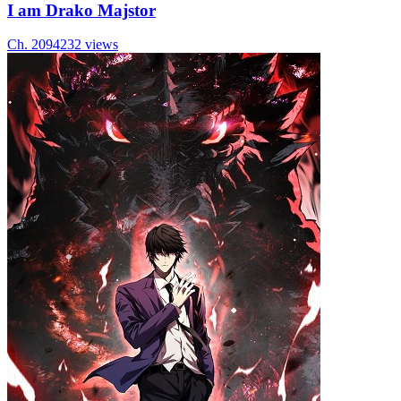
I am Drako Majstor
Ch.
209
4232
views