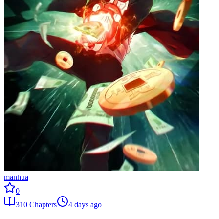
manhua
0
310
Chapters
4 days ago