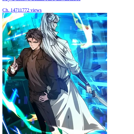
Ch.
147
11772
views