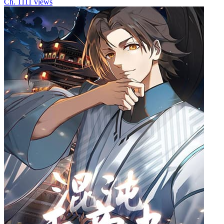
Ch.
11
11
views