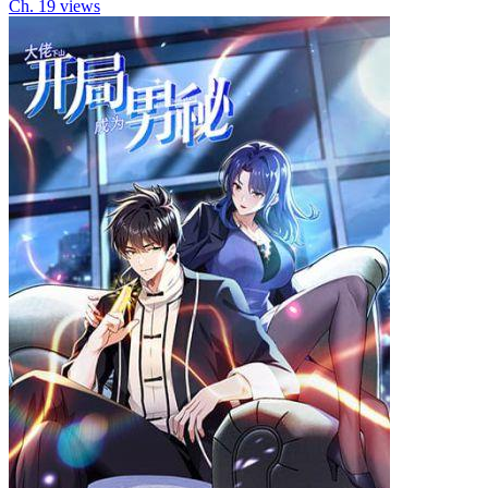
Ch.
1
9
views