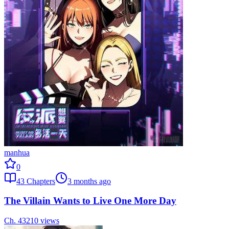
manhua
0
43
Chapters
3 months ago
The Villain Wants to Live One More Day
Ch.
43
210
views