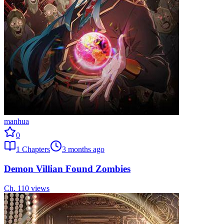
manhua
0
1
Chapters
3 months ago
Demon Villian Found Zombies
Ch.
1
10
views