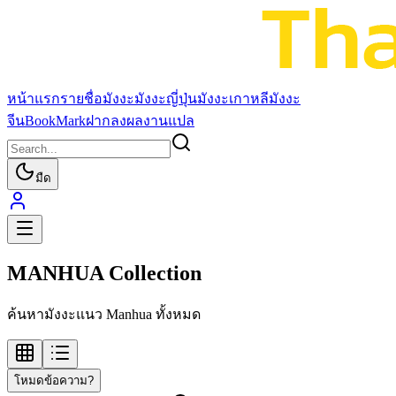
หน้าแรก
รายชื่อมังงะ
มังงะญี่ปุ่น
มังงะเกาหลี
มังงะ
จีน
BookMark
ฝากลงผลงานแปล
มืด
MANHUA Collection
ค้นหามังงะแนว Manhua ทั้งหมด
โหมดข้อความ?