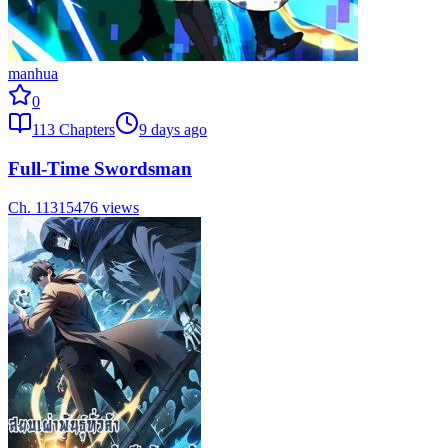
manhua
0
113
Chapters
9 days ago
Full-Time Swordsman
Ch.
113
15476
views