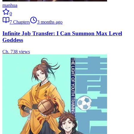
manhua
0
7
Chapters
3 months ago
Infinite Job Transfer: I Can Summon Max Level
Goddess
Ch.
7
38
views