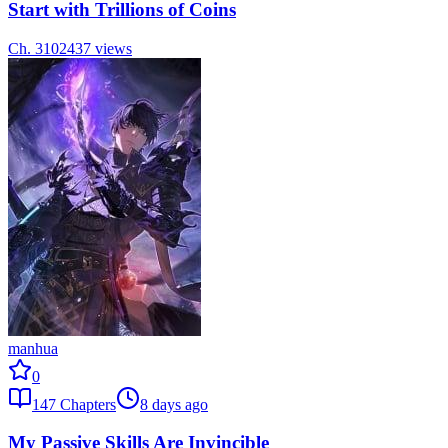
Start with Trillions of Coins
Ch.
310
2437
views
manhua
0
147
Chapters
8 days ago
My Passive Skills Are Invincible