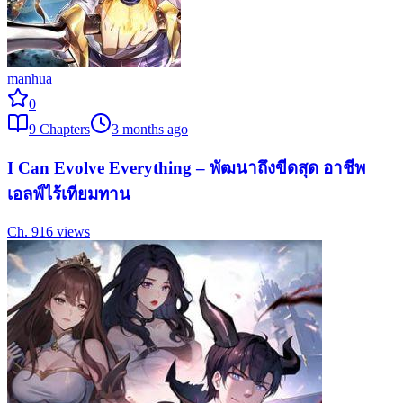
manhua
0
9
Chapters
3 months ago
I Can Evolve Everything – พัฒนาถึงขีดสุด อาชีพ
เอลฟ์ไร้เทียมทาน
Ch.
9
16
views