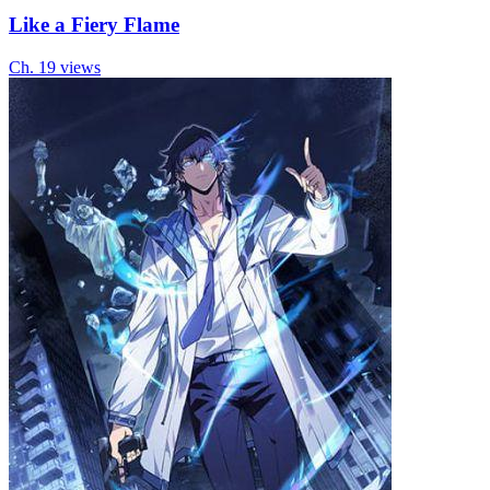
Like a Fiery Flame
Ch.
1
9
views