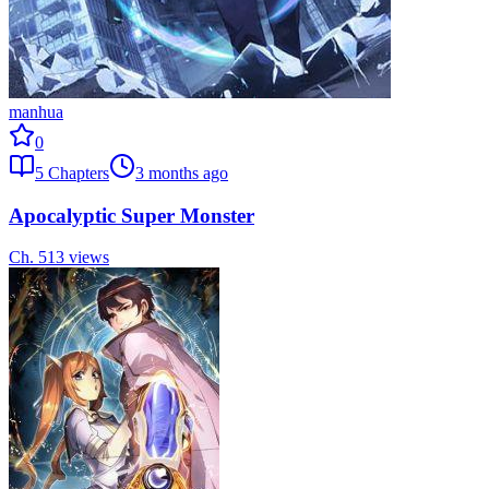
manhua
0
5
Chapters
3 months ago
Apocalyptic Super Monster
Ch.
5
13
views