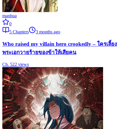
manhua
0
5
Chapters
3 months ago
Who raised my villain hero crookedly – ใครเลี้ยง
พระเอกวายร้ายของข้าให้เสียคน
Ch.
5
22
views