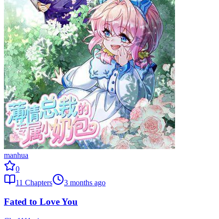
manhua
0
11
Chapters
3 months ago
Fated to Love You