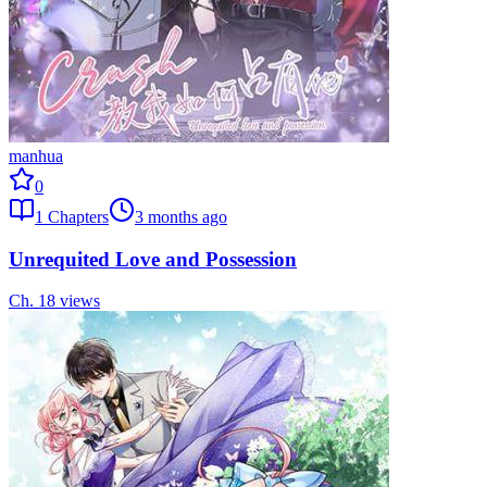
manhua
0
1
Chapters
3 months ago
Unrequited Love and Possession
Ch.
1
8
views