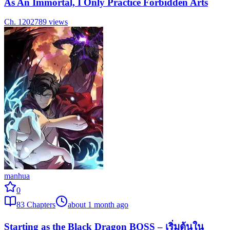
As An Immortal, I Only Practice Forbidden Arts
Ch.
120
2789
views
manhua
0
83
Chapters
about 1 month ago
Starting as the Black Dragon BOSS – เริ่มต้นใน