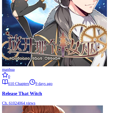
manhua
0
610
Chapters
9 days ago
Release That Witch
Ch.
610
24064
views