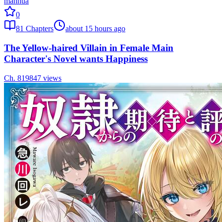
manhua
0
81
Chapters
about 15 hours ago
The Yellow-haired Villain in Female Main
Character's Novel wants Happiness
Ch.
81
9847
views