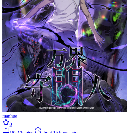
manhua
0
182
Chapters
about 15 hours ago