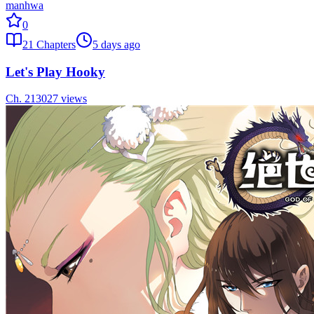
manhwa
0
21
Chapters
5 days ago
Let's Play Hooky
Ch.
21
3027
views