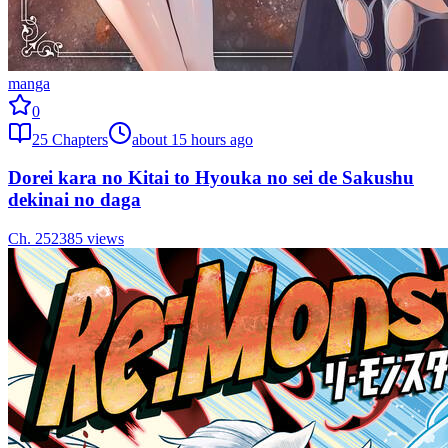
manga
0
25
Chapters
about 15 hours ago
Dorei kara no Kitai to Hyouka no sei de Sakushu
dekinai no daga
Ch.
25
2385
views