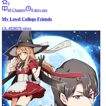
0
49
Chapters
8 days ago
My Lewd College Friends
Ch.
49
28078
views