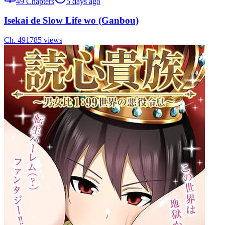
49
Chapters
5 days ago
Isekai de Slow Life wo (Ganbou)
Ch.
49
1785
views