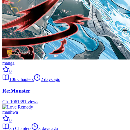
manga
0
106
Chapters
2 days ago
Re:Monster
Ch.
106
1381
views
manhwa
0
35
Chapters
3 days ago