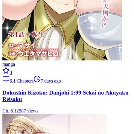
manga
0
6.1
Chapters
7 days ago
Dokushin Kizoku: Danjohi 1:99 Sekai no Akuyaku
Reisoku
Ch.
6.1
2587
views