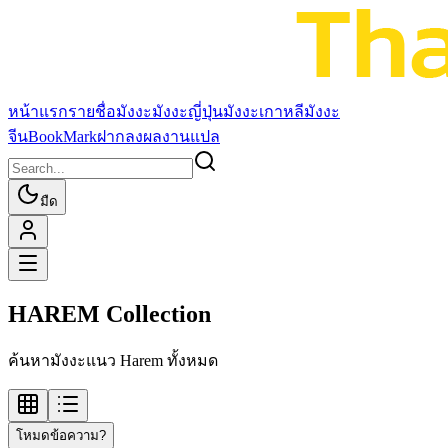
หน้าแรก
รายชื่อมังงะ
มังงะญี่ปุ่น
มังงะเกาหลี
มังงะ
จีน
BookMark
ฝากลงผลงานแปล
มืด
HAREM Collection
ค้นหามังงะแนว Harem ทั้งหมด
โหมดข้อความ?