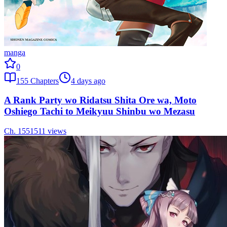
manga
0
155
Chapters
4 days ago
A Rank Party wo Ridatsu Shita Ore wa, Moto
Oshiego Tachi to Meikyuu Shinbu wo Mezasu
Ch.
155
1511
views