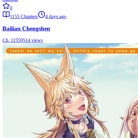
0
1155
Chapters
4 days ago
Bailian Chengshen
Ch.
1155
9514
views