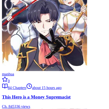
manhua
0
84
Chapters
about 15 hours ago
This Hero is a Money Supremacist
Ch.
84
5336
views