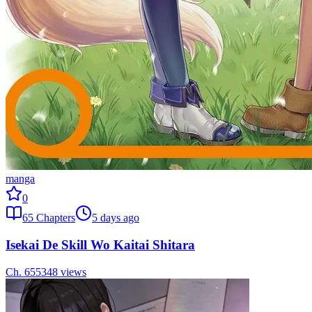
manga
0
65
Chapters
5 days ago
Isekai De Skill Wo Kaitai Shitara
Ch.
65
5348
views