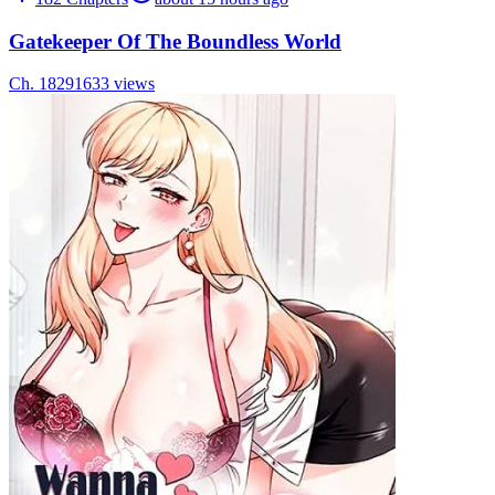
Gatekeeper Of The Boundless World
Ch.
182
91633
views