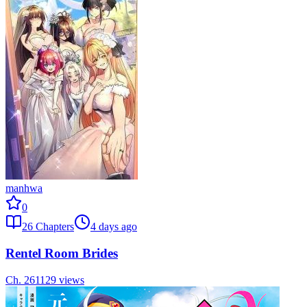
manhwa
0
26
Chapters
4 days ago
Rentel Room Brides
Ch.
26
1129
views