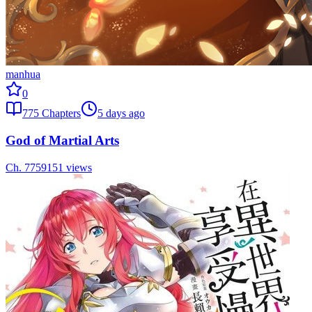
manhua
0
775
Chapters
5 days ago
God of Martial Arts
Ch.
775
9151
views