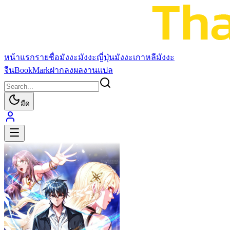
หน้าแรก
รายชื่อมังงะ
มังงะญี่ปุ่น
มังงะเกาหลี
มังงะ
จีน
BookMark
ฝากลงผลงานแปล
มืด