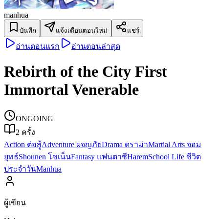
manhua
บันทึก
แจ้งเตือนตอนใหม่
แชร์
อ่านตอนแรก
อ่านตอนล่าสุด
Rebirth of the City First
Immortal Venerable
ONGOING
2
ครั้ง
Action ต่อสู้
Adventure ผจญภัย
Drama ดราม่า
Martial Arts จอม
ยุทธ์
Shounen โชเน็น
Fantasy แฟนตาซี
Harem
School Life ชีวิต
ประจำวัน
Manhua
ผู้เขียน