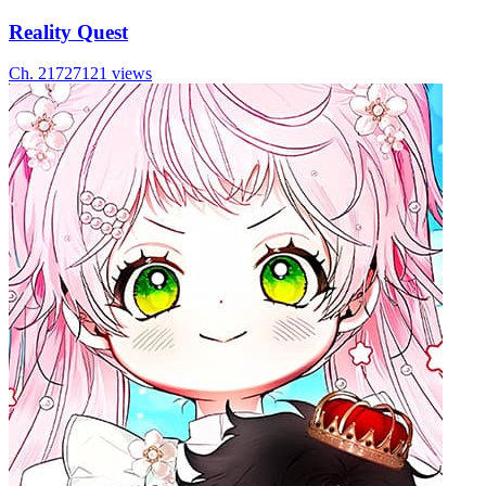
Reality Quest
Ch.
217
27121
views