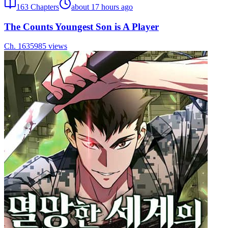
163
Chapters
about 17 hours ago
The Counts Youngest Son is A Player
Ch.
163
5985
views