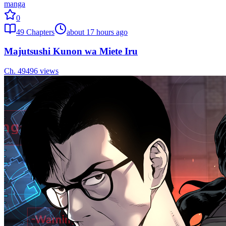
manga
0
49
Chapters
about 17 hours ago
Majutsushi Kunon wa Miete Iru
Ch.
49
496
views