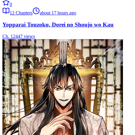
0
12
Chapters
about 17 hours ago
Yopparai Touzoku, Dorei no Shoujo wo Kau
Ch.
12
447
views