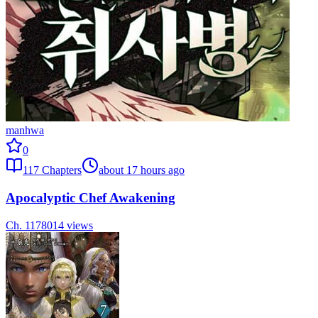
manhwa
0
117
Chapters
about 17 hours ago
Apocalyptic Chef Awakening
Ch.
117
8014
views