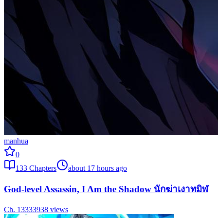
manhua
0
133
Chapters
about 17 hours ago
God-level Assassin, I Am the Shadow นักฆ่าเงาทมิฬ
Ch.
133
33938
views