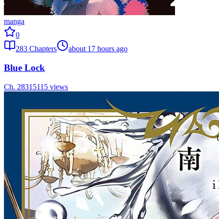
manga
0
283
Chapters
about 17 hours ago
Blue Lock
Ch.
283
15115
views