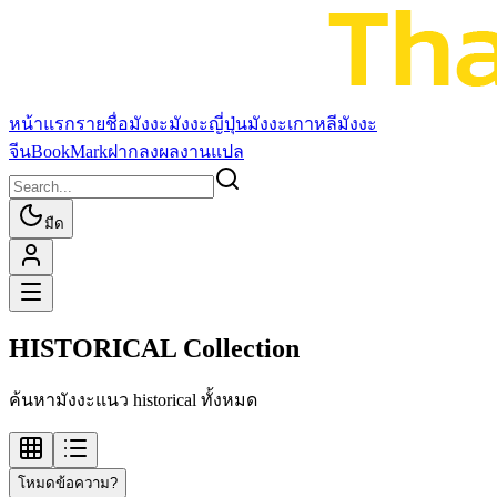
หน้าแรก
รายชื่อมังงะ
มังงะญี่ปุ่น
มังงะเกาหลี
มังงะ
จีน
BookMark
ฝากลงผลงานแปล
มืด
HISTORICAL Collection
ค้นหามังงะแนว historical ทั้งหมด
โหมดข้อความ?