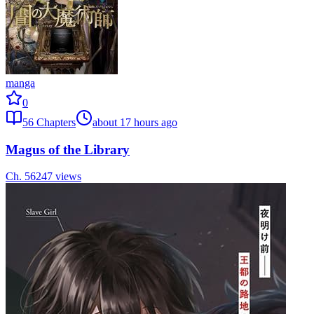
manga
0
56
Chapters
about 17 hours ago
Magus of the Library
Ch.
56
247
views