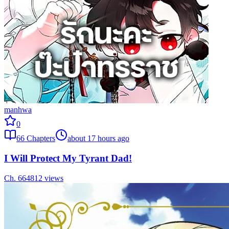
manhwa
0
66
Chapters
about 17 hours ago
I Will Protect My Tyrant Dad!
Ch.
66
4812
views