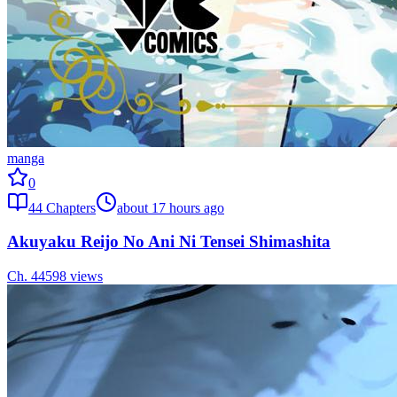
manga
0
44
Chapters
about 17 hours ago
Akuyaku Reijo No Ani Ni Tensei Shimashita
Ch.
44
598
views