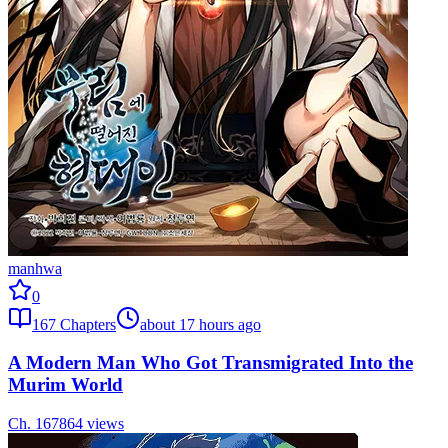
manhwa
0
167
Chapters
about 17 hours ago
A Modern Man Who Got Transmigrated Into the
Murim World
Ch.
167
864
views