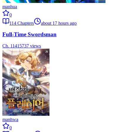
manhua
0
114
Chapters
about 17 hours ago
Full-Time Swordsman
Ch.
114
15737
views
manhwa
0