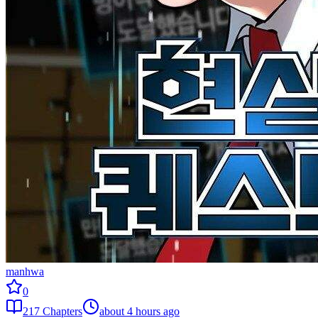
manhwa
0
217
Chapters
about 4 hours ago