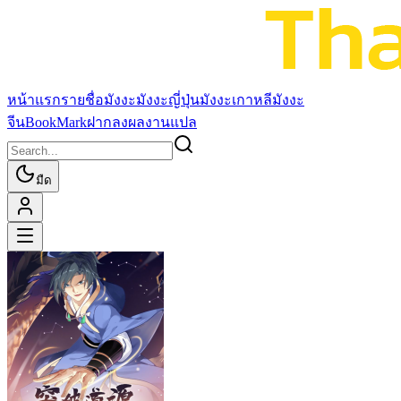
หน้าแรก
รายชื่อมังงะ
มังงะญี่ปุ่น
มังงะเกาหลี
มังงะ
จีน
BookMark
ฝากลงผลงานแปล
มืด