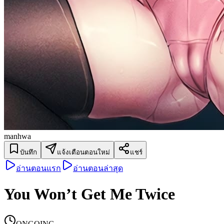
manhwa
บันทึก
แจ้งเตือนตอนใหม่
แชร์
อ่านตอนแรก
อ่านตอนล่าสุด
You Won’t Get Me Twice
ONGOING