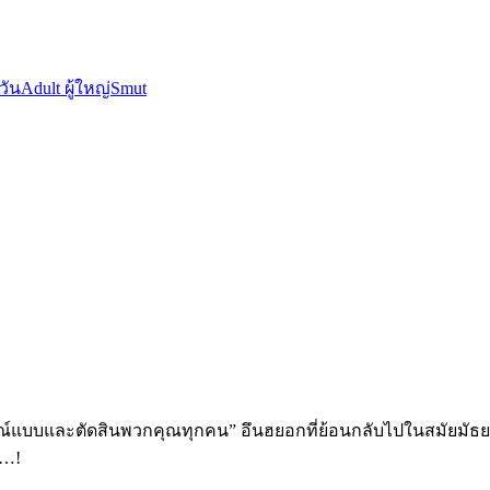
วัน
Adult ผู้ใหญ่
Smut
่สมบูรณ์แบบและตัดสินพวกคุณทุกคน” อึนฮยอกที่ย้อนกลับไปในสมัยมั
า…!