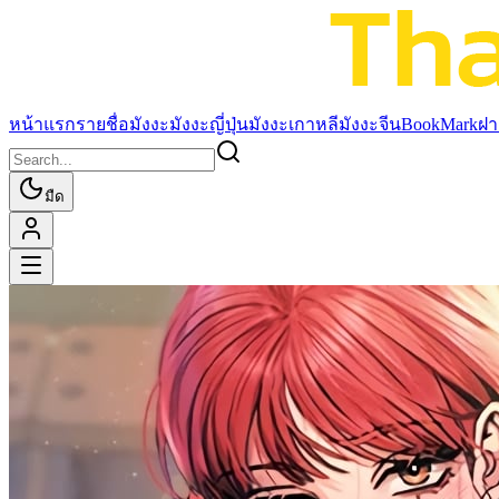
หน้าแรก
รายชื่อมังงะ
มังงะญี่ปุ่น
มังงะเกาหลี
มังงะจีน
BookMark
ฝา
มืด