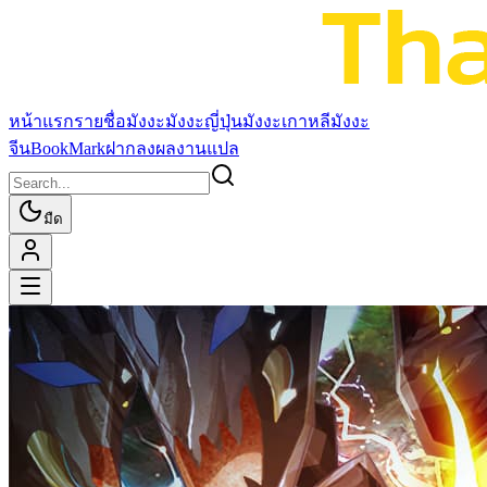
หน้าแรก
รายชื่อมังงะ
มังงะญี่ปุ่น
มังงะเกาหลี
มังงะ
จีน
BookMark
ฝากลงผลงานแปล
มืด