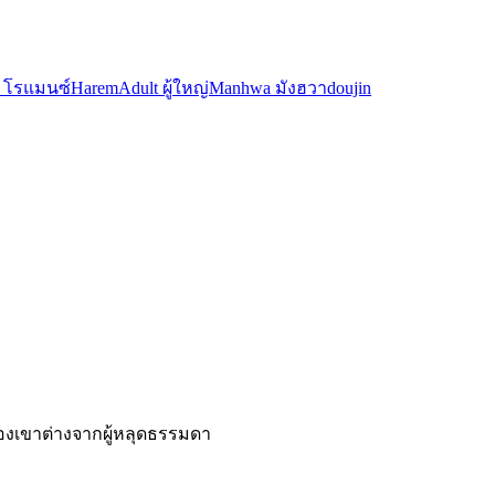
 โรแมนซ์
Harem
Adult ผู้ใหญ่
Manhwa มังฮวา
doujin
าของเขาต่างจากผู้หลุดธรรมดา