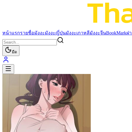
หน้าแรก
รายชื่อมังงะ
มังงะญี่ปุ่น
มังงะเกาหลี
มังงะจีน
BookMark
ฝา
มืด