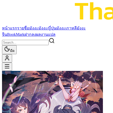
หน้าแรก
รายชื่อมังงะ
มังงะญี่ปุ่น
มังงะเกาหลี
มังงะ
จีน
BookMark
ฝากลงผลงานแปล
มืด