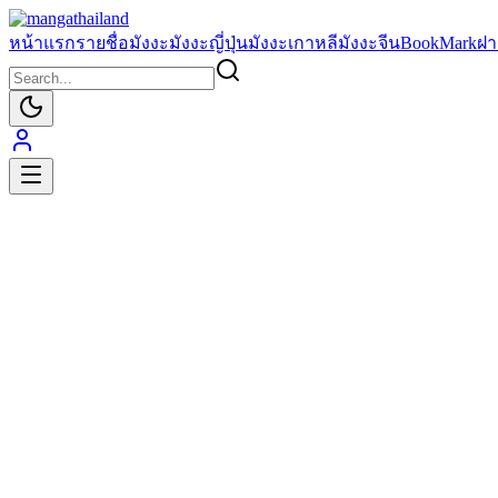
หน้าแรก
รายชื่อมังงะ
มังงะญี่ปุ่น
มังงะเกาหลี
มังงะจีน
BookMark
ฝา