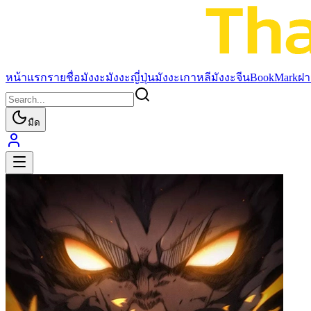
หน้าแรก
รายชื่อมังงะ
มังงะญี่ปุ่น
มังงะเกาหลี
มังงะจีน
BookMark
ฝา
มืด