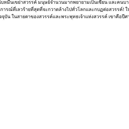
กดิ์สิทธิ์นับหมื่นเขย่าสวรรค์ มนุษย์จำนวนมากพยายามเป็นเซียน แล
ถานการณ์ที่เลวร้ายที่สุดที่จะกวาดล้างไปทั่วโลกและกบฏต่อสวรรค
จุบัน ในสายตาของสวรรค์และพระพุทธเจ้าแห่งสวรรค์ เขาคือปีศาจท