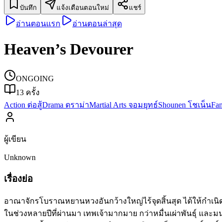
บันทึก
แจ้งเตือนตอนใหม่
แชร์
อ่านตอนแรก
อ่านตอนล่าสุด
Heaven’s Devourer
ONGOING
13
ครั้ง
Action ต่อสู้
Drama ดราม่า
Martial Arts จอมยุทธ์
Shounen โชเน็น
Fa
ผู้เขียน
Unknown
เรื่องย่อ
อาณาจักรโบราณหยานหวงอันกว้างใหญ่ไร้จุดสิ้นสุด ได้ให้กำ
ในช่วงหลายปีที่ผ่านมา เทพเจ้ามากมาย กว่าหมื่นเผ่าพันธุ์ แล