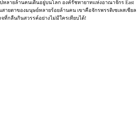
ะคนบาปหลายล้านคนเดินอยู่บนโลก องค์รัชทายาทแห่งอาณาจักร East
์! ในสายตาของมนุษย์หลายร้อยล้านคน เขาคือจักรพรรดิเซเลสเชียล
ี่กลืนกินสวรรค์อย่างไม่มีใครเทียบได้!