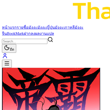
หน้าแรก
รายชื่อมังงะ
มังงะญี่ปุ่น
มังงะเกาหลี
มังงะ
จีน
BookMark
ฝากลงผลงานแปล
มืด