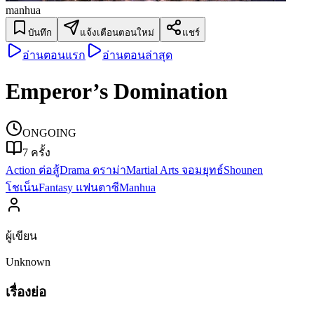
manhua
บันทึก
แจ้งเตือนตอนใหม่
แชร์
อ่านตอนแรก
อ่านตอนล่าสุด
Emperor’s Domination
ONGOING
7
ครั้ง
Action ต่อสู้
Drama ดราม่า
Martial Arts จอมยุทธ์
Shounen
โชเน็น
Fantasy แฟนตาซี
Manhua
ผู้เขียน
Unknown
เรื่องย่อ