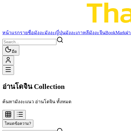
หน้าแรก
รายชื่อมังงะ
มังงะญี่ปุ่น
มังงะเกาหลี
มังงะจีน
BookMark
ฝา
มืด
อ่านโดจิน Collection
ค้นหามังงะแนว อ่านโดจิน ทั้งหมด
โหมดข้อความ?