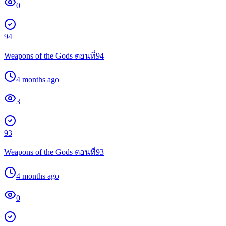
0
94
Weapons of the Gods ตอนที่94
4 months ago
3
93
Weapons of the Gods ตอนที่93
4 months ago
0