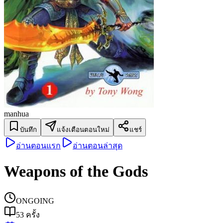
manhua
บันทึก
แจ้งเตือนตอนใหม่
แชร์
อ่านตอนแรก
อ่านตอนล่าสุด
Weapons of the Gods
ONGOING
53
ครั้ง