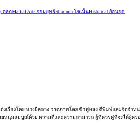
y ตลก
Martial Arts จอมยุทธ์
Shounen โชเน็น
Historical ย้อนยุค
่งเรื่องโดย หวงยี่หลาง วาดภาพโดย ซิวฟูหลง ตีพิมพ์และจัดจำหน่าย
ุ่มสมบูณ์ด้วย ความดีและความสามารถ ผู้ที่ควรคู่ที่จะได้ผู้