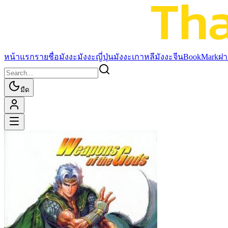
หน้าแรก
รายชื่อมังงะ
มังงะญี่ปุ่น
มังงะเกาหลี
มังงะจีน
BookMark
ฝา
มืด