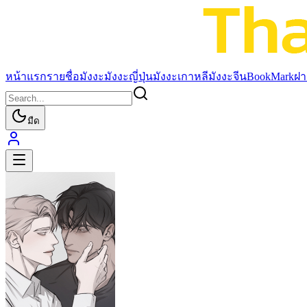
หน้าแรก
รายชื่อมังงะ
มังงะญี่ปุ่น
มังงะเกาหลี
มังงะจีน
BookMark
ฝา
มืด