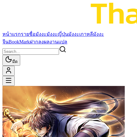
หน้าแรก
รายชื่อมังงะ
มังงะญี่ปุ่น
มังงะเกาหลี
มังงะ
จีน
BookMark
ฝากลงผลงานแปล
มืด