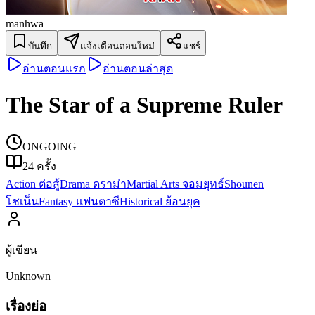
manhwa
บันทึก
แจ้งเตือนตอนใหม่
แชร์
อ่านตอนแรก
อ่านตอนล่าสุด
The Star of a Supreme Ruler
ONGOING
24
ครั้ง
Action ต่อสู้
Drama ดราม่า
Martial Arts จอมยุทธ์
Shounen
โชเน็น
Fantasy แฟนตาซี
Historical ย้อนยุค
ผู้เขียน
Unknown
เรื่องย่อ