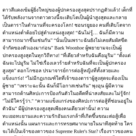
ดาวสีแดงเข้มผู้ยิ่งใหญ่ของผู้ปกครองสูงสุดปรากฏตัวแล้ว! เด็กที่
ได้รับพลังงานจากดาวดวงนี้จะเติบโตเป็นผู้นำสูงสุดและกลาย
เป็นดาราในตำนานที่จะครองโลก! ชอนรยูยอง คนที่เติบโตจาก
ตำแหน่งต่ำต้อยไปสู่ตำแหน่งสูงสุด! “ฉันไม่รู้… ฉันก็มีความ
สามารถมากขึ้นเช่นกัน” “นั่นเป็นเพราะฉันยังไม่เคยสัมผัสขีด
จำกัดของตัวเองมาก่อน” Baek Woonhoe ผู้พยายามจะเป็นผู้
ปกครองสูงสุดในทุกวิถีทาง! “ที่เดียวสำหรับฉันคือมูริม” “ตั้งแต่
ฉันจะไปมูริม ไม่ใช่เรื่องเลวร้ายสำหรับฉันที่จะเป็นผู้ปกครอง
สูงสุด” ดอกโกซอล ปรมาจารย์การต่อสู้หญิงที่ทั้งสวยและ
แข็งแกร่ง! “ไม่มีกฎเกณฑ์ใดที่เจ้าของดาราผู้สูงสุดจะต้องเป็น
ผู้ชาย” “เพราะฉะนั้น ฉันก็มีโอกาสเช่นกัน” พุงอุน ผู้มีความ
สามารถด้านศิลปะการป้องกันตัวในอดีตที่น่าสงสัยและไม่รู้จัก!
"ไม่มีใครรู้ว่า." “ความแข็งแกร่งของศิลปะการต่อสู้ที่ซ่อนอยู่ใน
ตัวฉัน” มีผู้ปกครองสูงสุดเพียงคนเดียวเท่านั้น! ความ
ทะเยอทะยานและความรักอันแรงกล้าที่เกิดขึ้นขณะต่อสู้เพื่อ
ตำแหน่งนั้น แผนการและการทรยศมากมายในนาทีสุดท้าย ใคร
จะได้เป็นเจ้าของดาวของ Supreme Ruler's Star? เรื่องราวของคน