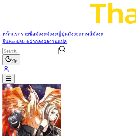
หน้าแรก
รายชื่อมังงะ
มังงะญี่ปุ่น
มังงะเกาหลี
มังงะ
จีน
BookMark
ฝากลงผลงานแปล
มืด