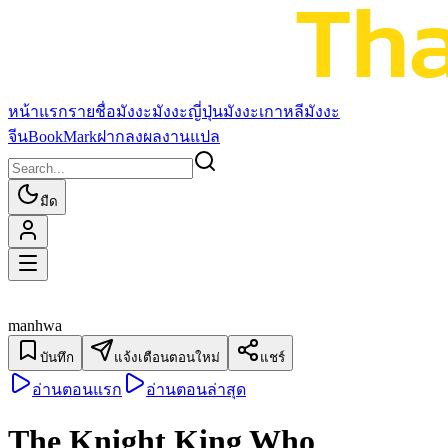
หน้าแรก
รายชื่อมังงะ
มังงะญี่ปุ่น
มังงะเกาหลี
มังงะ
จีน
BookMark
ฝากลงผลงานแปล
มืด
manhwa
บันทึก
แจ้งเตือนตอนใหม่
แชร์
อ่านตอนแรก
อ่านตอนล่าสุด
The Knight King Who