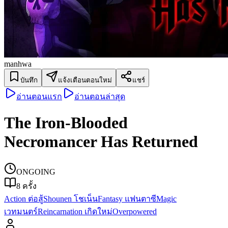
manhwa
บันทึก
แจ้งเตือนตอนใหม่
แชร์
อ่านตอนแรก
อ่านตอนล่าสุด
The Iron-Blooded
Necromancer Has Returned
ONGOING
8
ครั้ง
Action ต่อสู้
Shounen โชเน็น
Fantasy แฟนตาซี
Magic
เวทมนตร์
Reincarnation เกิดใหม่
Overpowered