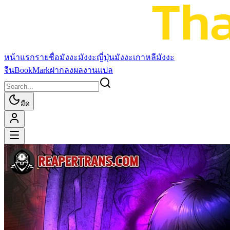
หน้าแรก
รายชื่อมังงะ
มังงะญี่ปุ่น
มังงะเกาหลี
มังงะ
จีน
BookMark
ฝากลงผลงานแปล
มืด