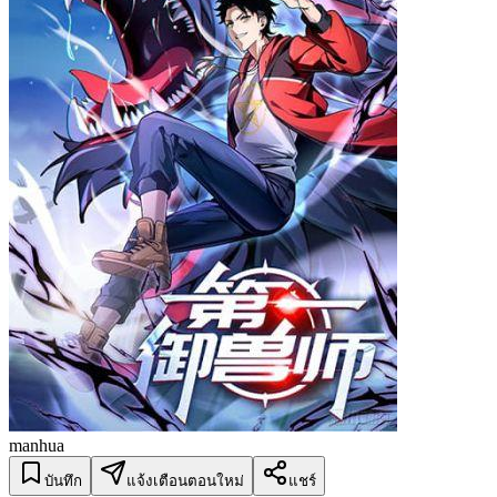
manhua
บันทึก
แจ้งเตือนตอนใหม่
แชร์