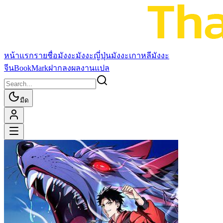
หน้าแรก
รายชื่อมังงะ
มังงะญี่ปุ่น
มังงะเกาหลี
มังงะ
จีน
BookMark
ฝากลงผลงานแปล
มืด