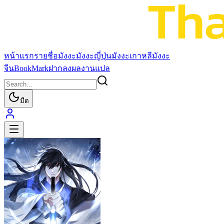
หน้าแรก
รายชื่อมังงะ
มังงะญี่ปุ่น
มังงะเกาหลี
มังงะ
จีน
BookMark
ฝากลงผลงานแปล
มืด