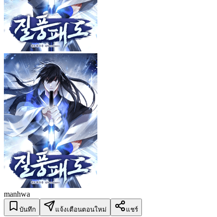
manhwa
บันทึก
แจ้งเตือนตอนใหม่
แชร์