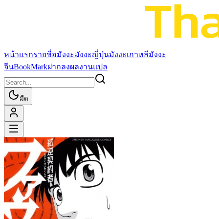
หน้าแรก
รายชื่อมังงะ
มังงะญี่ปุ่น
มังงะเกาหลี
มังงะ
จีน
BookMark
ฝากลงผลงานแปล
มืด