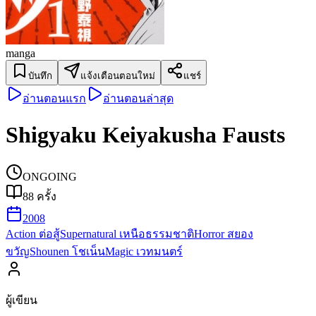
manga
บันทึก
แจ้งเตือนตอนใหม่
แชร์
อ่านตอนแรก
อ่านตอนล่าสุด
Shigyaku Keiyakusha Fausts
ONGOING
88
ครั้ง
2008
Action ต่อสู้
Supernatural เหนือธรรมชาติ
Horror สยอง
ขวัญ
Shounen โชเน็น
Magic เวทมนตร์
ผู้เขียน