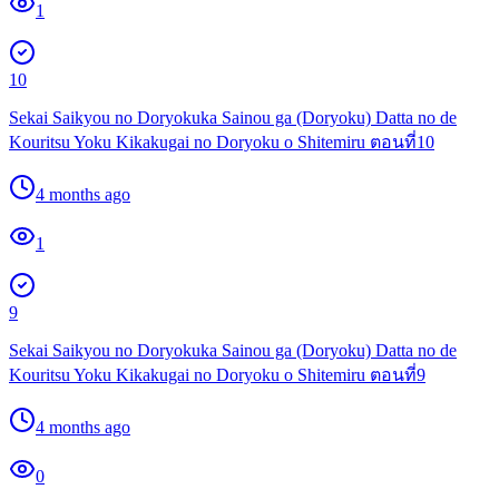
1
10
Sekai Saikyou no Doryokuka Sainou ga (Doryoku) Datta no de
Kouritsu Yoku Kikakugai no Doryoku o Shitemiru ตอนที่10
4 months ago
1
9
Sekai Saikyou no Doryokuka Sainou ga (Doryoku) Datta no de
Kouritsu Yoku Kikakugai no Doryoku o Shitemiru ตอนที่9
4 months ago
0