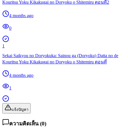
Kouritsu Yoku Kikakugai no Doryoku o Shitemiru ตอนที่2
4 months ago
0
1
Sekai Saikyou no Doryokuka: Sainou ga (Doryoku) Datta no de
Kouritsu Yoku Kikakugai no Doryoku o Shitemiru ตอนที่
4 months ago
1
แจ้งปัญหา
ความคิดเห็น (
0
)