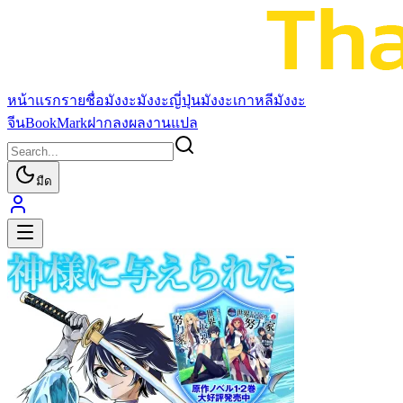
หน้าแรก
รายชื่อมังงะ
มังงะญี่ปุ่น
มังงะเกาหลี
มังงะ
จีน
BookMark
ฝากลงผลงานแปล
มืด