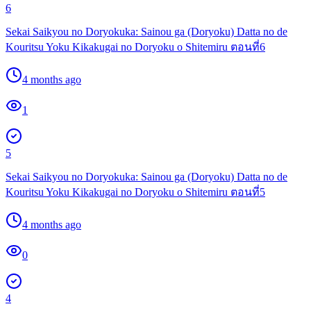
6
Sekai Saikyou no Doryokuka: Sainou ga (Doryoku) Datta no de
Kouritsu Yoku Kikakugai no Doryoku o Shitemiru ตอนที่6
4 months ago
1
5
Sekai Saikyou no Doryokuka: Sainou ga (Doryoku) Datta no de
Kouritsu Yoku Kikakugai no Doryoku o Shitemiru ตอนที่5
4 months ago
0
4