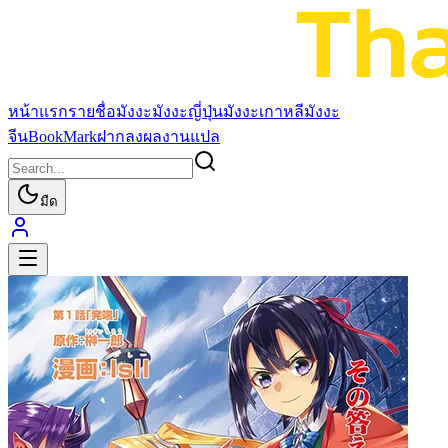
หน้าแรก
รายชื่อมังงะ
มังงะญี่ปุ่น
มังงะเกาหลี
มังงะ
จีน
BookMark
ฝากลงผลงานแปล
มืด