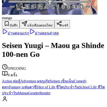
manga
บันทึก
แจ้งเตือนตอนใหม่
แชร์
อ่านตอนแรก
อ่านตอนล่าสุด
Seisen Yuugi – Maou ga Shinde
100-nen Go
ONGOING
9
ครั้ง
Action ต่อสู้
Adventure ผจญภัย
Seinen เซ็นเน็น
Comedy
ตลก
Fantasy แฟนตาซี
Slice of Life ชีวิตประจำวัน
School Life ชีวิต
ประจำวัน
Manga
Gender
Bender