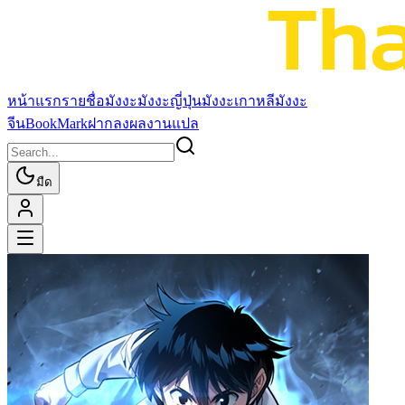
หน้าแรก
รายชื่อมังงะ
มังงะญี่ปุ่น
มังงะเกาหลี
มังงะ
จีน
BookMark
ฝากลงผลงานแปล
มืด