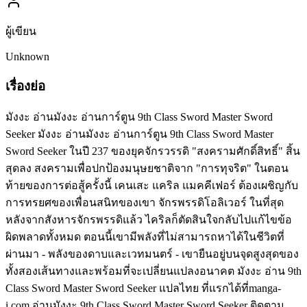
ผู้เขียน
Unknown
เรื่องย่อ
มังงะ อ่านมังงะ อ่านการ์ตูน 9th Class Sword Master Sword
Seeker มังงะ อ่านมังงะ อ่านการ์ตูน 9th Class Sword Master
Sword Seeker ในปี 237 ของยุคจักรวรรดิ "สงครามศักดิ์สิทธิ์" สิ้น
สุดลง สงครามเพื่อปกป้องมนุษยชาติจาก "การทุจริต" ในตอน
ท้ายของการต่อสู้ครั้งนี้ เคนเสะ แคริล แมคคีเฟอร์ ต้องเผชิญกับ
การทรยศของเพื่อนสนิทของเขา จักรพรรดิโอลิเวอร์ ในที่สุด
หลังจากสังหารจักรพรรดิแล้ว ไคริลก็ตัดสินใจกลับไปแก้ไขข้อ
ผิดพลาดทั้งหมด ตอนนี้เขามีพลังที่ไม่สามารถหาได้ในชีวิตที่
ผ่านมา - พลังของดาบและเวทมนตร์ - เขายืนอยู่บนจุดสูงสุดของ
ทั้งสองเส้นทางและพร้อมที่จะเปลี่ยนแปลงอนาคต มังงะ อ่าน 9th
Class Sword Master Sword Seeker แปลไทย ที่แรกได้ที่manga-
i.com อ่านมังงะ 9th Class Sword Master Sword Seeker ติดตาม