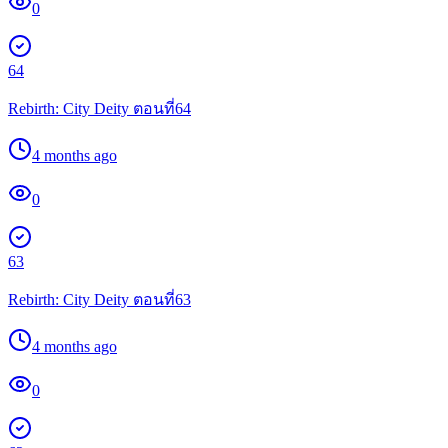
0
64
Rebirth: City Deity ตอนที่64
4 months ago
0
63
Rebirth: City Deity ตอนที่63
4 months ago
0