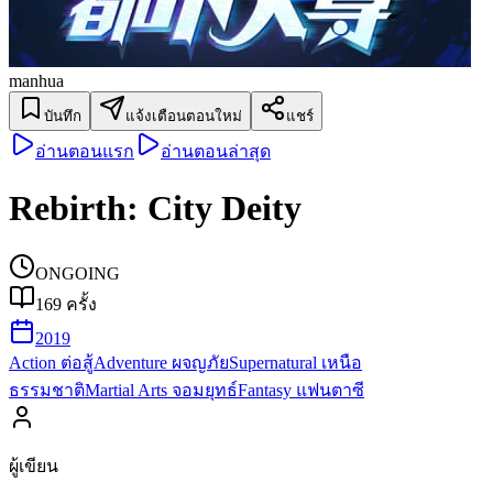
manhua
บันทึก
แจ้งเตือนตอนใหม่
แชร์
อ่านตอนแรก
อ่านตอนล่าสุด
Rebirth: City Deity
ONGOING
169
ครั้ง
2019
Action ต่อสู้
Adventure ผจญภัย
Supernatural เหนือ
ธรรมชาติ
Martial Arts จอมยุทธ์
Fantasy แฟนตาซี
ผู้เขียน