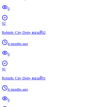
0
92
Rebirth: City Deity ตอนที่92
4 months ago
0
91
Rebirth: City Deity ตอนที่91
4 months ago
0