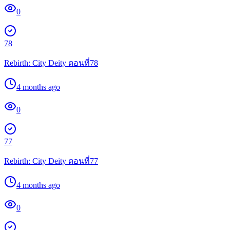
0
78
Rebirth: City Deity ตอนที่78
4 months ago
0
77
Rebirth: City Deity ตอนที่77
4 months ago
0