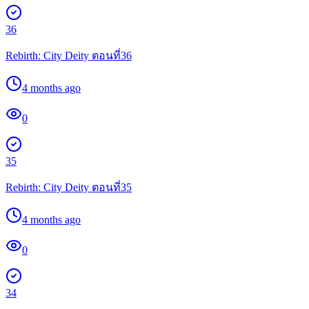
36
Rebirth: City Deity ตอนที่36
4 months ago
0
35
Rebirth: City Deity ตอนที่35
4 months ago
0
34