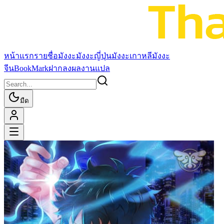
หน้าแรก
รายชื่อมังงะ
มังงะญี่ปุ่น
มังงะเกาหลี
มังงะ
จีน
BookMark
ฝากลงผลงานแปล
มืด