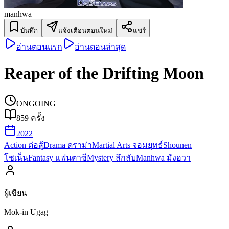
manhwa
บันทึก
แจ้งเตือนตอนใหม่
แชร์
อ่านตอนแรก
อ่านตอนล่าสุด
Reaper of the Drifting Moon
ONGOING
859
ครั้ง
2022
Action ต่อสู้
Drama ดราม่า
Martial Arts จอมยุทธ์
Shounen
โชเน็น
Fantasy แฟนตาซี
Mystery ลึกลับ
Manhwa มังฮวา
ผู้เขียน
Mok-in Ugag