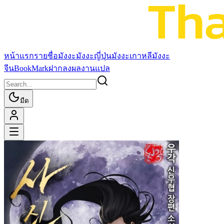
หน้าแรก
รายชื่อมังงะ
มังงะญี่ปุ่น
มังงะเกาหลี
มังงะ
จีน
BookMark
ฝากลงผลงานแปล
มืด