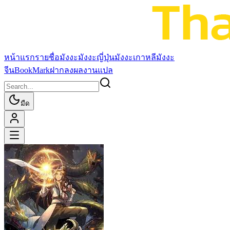
หน้าแรก
รายชื่อมังงะ
มังงะญี่ปุ่น
มังงะเกาหลี
มังงะ
จีน
BookMark
ฝากลงผลงานแปล
มืด