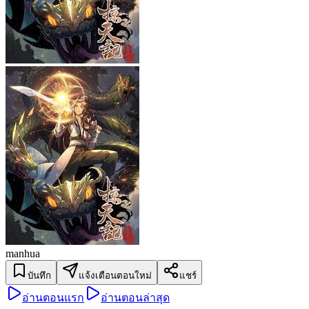
manhua
บันทึก
แจ้งเตือนตอนใหม่
แชร์
อ่านตอนแรก
อ่านตอนล่าสุด