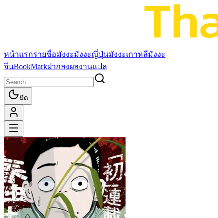
หน้าแรก
รายชื่อมังงะ
มังงะญี่ปุ่น
มังงะเกาหลี
มังงะ
จีน
BookMark
ฝากลงผลงานแปล
มืด