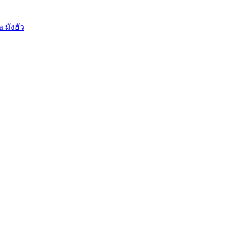
 มังฮัว