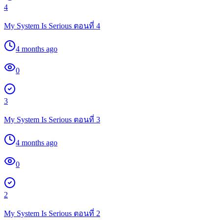
4
My System Is Serious ตอนที่ 4
4 months ago
0
3
My System Is Serious ตอนที่ 3
4 months ago
0
2
My System Is Serious ตอนที่ 2