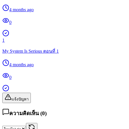
4 months ago
0
1
My System Is Serious ตอนที่ 1
4 months ago
0
แจ้งปัญหา
ความคิดเห็น (
0
)