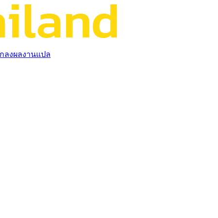
กลงผลงานแปล