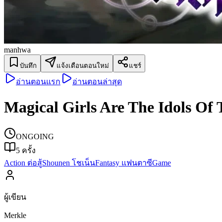
manhwa
บันทึก
แจ้งเตือนตอนใหม่
แชร์
อ่านตอนแรก
อ่านตอนล่าสุด
Magical Girls Are The Idols Of
ONGOING
5
ครั้ง
Action ต่อสู้
Shounen โชเน็น
Fantasy แฟนตาซี
Game
ผู้เขียน
Merkle