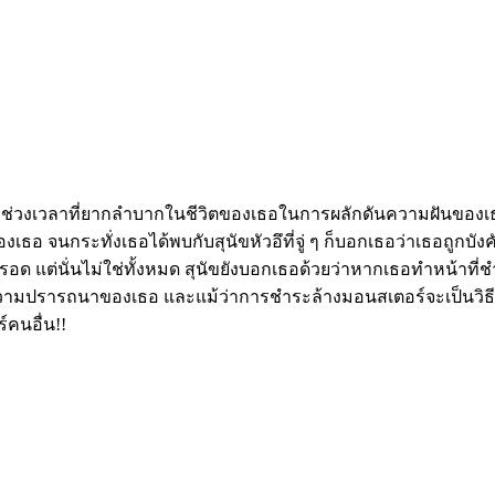
์เกอร์' มีช่วงเวลาที่ยากลำบากในชีวิตของเธอในการผลักดันความฝันข
ธอ จนกระทั่งเธอได้พบกับสุนัขหัวอึที่จู่ ๆ ก็บอกเธอว่าเธอถูกบังค
รอด แต่นั่นไม่ใช่ทั้งหมด สุนัขยังบอกเธอด้วยว่าหากเธอทำหน้าที่ช
บความปรารถนาของเธอ และแม้ว่าการชำระล้างมอนสเตอร์จะเป็นวิธี
คนอื่น!!