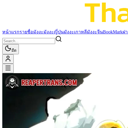
หน้าแรก
รายชื่อมังงะ
มังงะญี่ปุ่น
มังงะเกาหลี
มังงะจีน
BookMark
ฝา
มืด