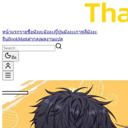
หน้าแรก
รายชื่อมังงะ
มังงะญี่ปุ่น
มังงะเกาหลี
มังงะ
จีน
BookMark
ฝากลงผลงานแปล
มืด