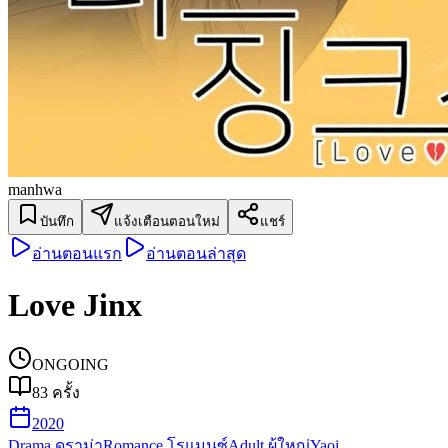
manhwa
บันทึก
แจ้งเตือนตอนใหม่
แชร์
อ่านตอนแรก
อ่านตอนล่าสุด
Love Jinx
ONGOING
83
ครั้ง
2020
Drama ดราม่า
Romance โรแมนซ์
Adult ผู้ใหญ่
Yaoi