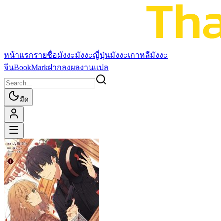
หน้าแรก
รายชื่อมังงะ
มังงะญี่ปุ่น
มังงะเกาหลี
มังงะ
จีน
BookMark
ฝากลงผลงานแปล
มืด