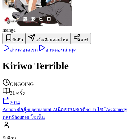
manga
บันทึก
แจ้งเตือนตอนใหม่
แชร์
อ่านตอนแรก
อ่านตอนล่าสุด
Kiriwo Terrible
ONGOING
31
ครั้ง
2014
Action ต่อสู้
Supernatural เหนือธรรมชาติ
Sci-fi ไซ-ไฟ
Comedy
ตลก
Shounen โชเน็น
ผู้เขียน