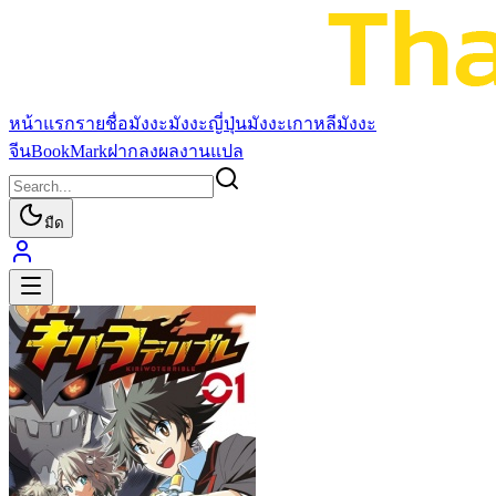
หน้าแรก
รายชื่อมังงะ
มังงะญี่ปุ่น
มังงะเกาหลี
มังงะ
จีน
BookMark
ฝากลงผลงานแปล
มืด