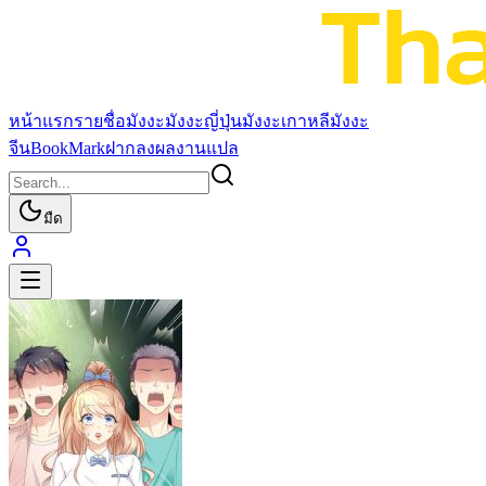
หน้าแรก
รายชื่อมังงะ
มังงะญี่ปุ่น
มังงะเกาหลี
มังงะ
จีน
BookMark
ฝากลงผลงานแปล
มืด