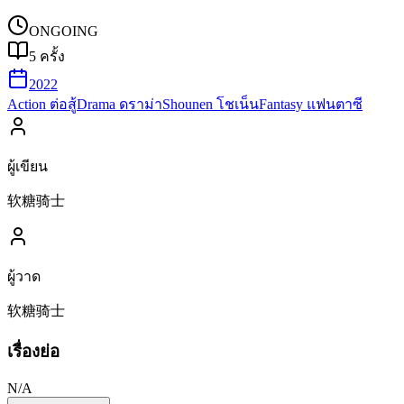
ONGOING
5
ครั้ง
2022
Action ต่อสู้
Drama ดราม่า
Shounen โชเน็น
Fantasy แฟนตาซี
ผู้เขียน
软糖骑士
ผู้วาด
软糖骑士
เรื่องย่อ
N/A