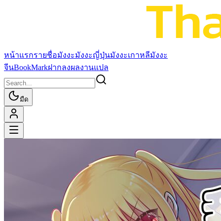
หน้าแรก
รายชื่อมังงะ
มังงะญี่ปุ่น
มังงะเกาหลี
มังงะ
จีน
BookMark
ฝากลงผลงานแปล
มืด