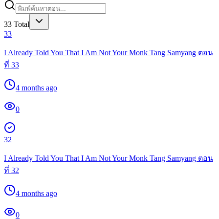
33
Total
33
I Already Told You That I Am Not Your Monk Tang Samyang ตอน
ที่ 33
4 months ago
0
32
I Already Told You That I Am Not Your Monk Tang Samyang ตอน
ที่ 32
4 months ago
0