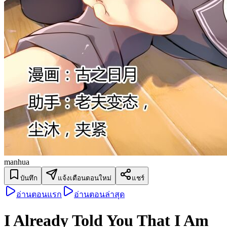
manhua
บันทึก
แจ้งเตือนตอนใหม่
แชร์
อ่านตอนแรก
อ่านตอนล่าสุด
I Already Told You That I Am