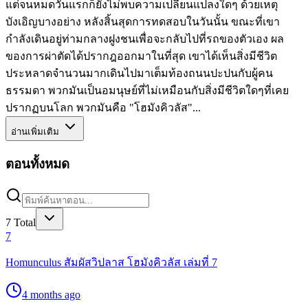
แต่จนหมดวันแรกก็ยังไม่พบความเปลี่ยนแปลงใดๆ ด้วยเหตุ
บังเอิญบางอย่าง หลังสิ้นสุดการทดสอบในวันนั้น ขณะที่เขา
กำลังเดินอยู่ท่ามกลางฝูงชนเพื่อจะกลับไปที่รถของตัวเอง ผล
ของการผ่าตัดได้ปรากฎออกมาในที่สุด เขาได้เห็นสิ่งมีชีวิต
ประหลาดจำนวนมากเดินไปมาเต็มท้องถนนปะปนกับผู้คน
ธรรมดา พวกมันเป็นอมนุษย์ที่ไม่เหมือนกับสิ่งมีชีวิตใดๆที่เคย
ปรากฏบนโลก พวกมันคือ "โฮมังคิวลัส"...
อ่านเพิ่มเติม
ตอนทั้งหมด
7
Total
7
Homunculus สัมผัสวิปลาส โฮมังคิวลัส เล่มที่ 7
4 months ago