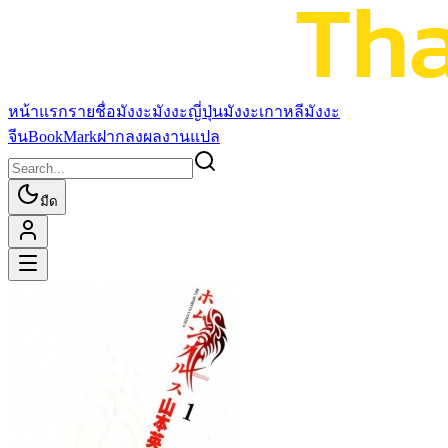
หน้าแรก
รายชื่อมังงะ
มังงะญี่ปุ่น
มังงะเกาหลี
มังงะ
จีน
BookMark
ฝากลงผลงานแปล
มืด