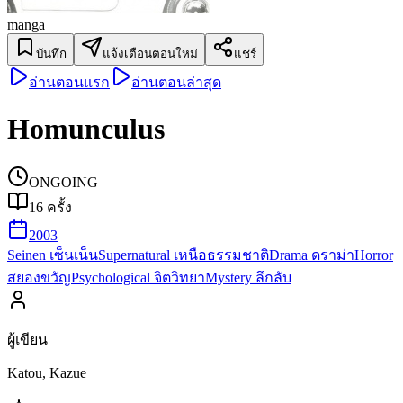
manga
บันทึก
แจ้งเตือนตอนใหม่
แชร์
อ่านตอนแรก
อ่านตอนล่าสุด
Homunculus
ONGOING
16
ครั้ง
2003
Seinen เซ็นเน็น
Supernatural เหนือธรรมชาติ
Drama ดราม่า
Horror
สยองขวัญ
Psychological จิตวิทยา
Mystery ลึกลับ
ผู้เขียน
Katou, Kazue