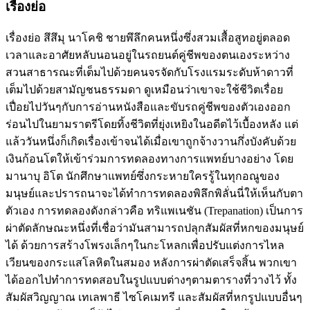
เรื่องย่อ
เรื่องย่อ สึสึมุ นาโคชิ ชายพึลึกคนหนึ่งซึ่งสวมเสื้อสูทอยู่ตลอด
เวลาและอาศัยหลับนอนอยู่ในรถยนต์คู่ชีพของตนเองระหว่าง
สวนสาธารณะที่เต็มไปด้วยคนจรจัดกับโรงแรมระดับห้าดาวที่
เต็มไปด้วยสามัญชนธรรมดา ดูเหมือนว่าเขาจะใช้ชีวิตเรื่อย
เปื่อยไปวันๆกับการอ่านหนังสือและขับรถคู่ชีพของตัวเองออก
ร่อนไปในยามราตรีโดยทิ้งชีวิตที่ยุ่งเหยิงในอดีตไว้เบื้องหลัง แต่
แล้ววันหนึ่งก็เกิดเรื่องเข้าจนได้เมื่อเขาถูกจ้างวานกึ่งบังคับด้วย
เงินก้อนโตให้เข้าร่วมการทดลองทางการแพทย์บางอย่าง โดย
มานาบุ อิโต นักศึกษาแพทย์ซึ่งกระหายใครรู้ในทุกอณูของ
มนุษย์และปรารถนาจะได้ทำการทดลองพิลึกพิลั่นนี่ให้เห็นกับตา
ตัวเอง การทดลองดังกล่าวคือ ทริแพเนชัน (Trepanation) เป็นการ
ผ่าตัดลักษณะหนึ่งที่เชื่อว่ามันสามารถปลุกสัมผัสที่หกของมนุษย์
ได้ ด้วยการสร้างโพรงเล็กๆในกะโหลกเพื่อปรับแต่งการไหล
เวียนของกระแสโลหิตในสมอง หลังการผ่าตัดเสร็จสิ้น พวกเขา
ได้ออกไปทำการทดสอบในรูปแบบต่างๆตามตารางที่วางไว้ ทั้ง
สัมผัสวิญญาณ เทเลพาธี ไซโคเมทรี และสัมผัสที่หกรูปแบบอื่นๆ