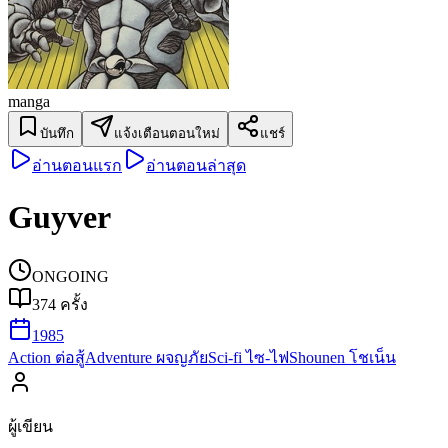
manga
บันทึก
แจ้งเตือนตอนใหม่
แชร์
อ่านตอนแรก
อ่านตอนล่าสุด
Guyver
ONGOING
374
ครั้ง
1985
Action ต่อสู้
Adventure ผจญภัย
Sci-fi ไซ-ไฟ
Shounen โชเน็น
ผู้เขียน