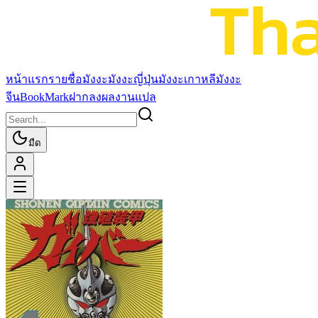
หน้าแรก
รายชื่อมังงะ
มังงะญี่ปุ่น
มังงะเกาหลี
มังงะ
จีน
BookMark
ฝากลงผลงานแปล
มืด