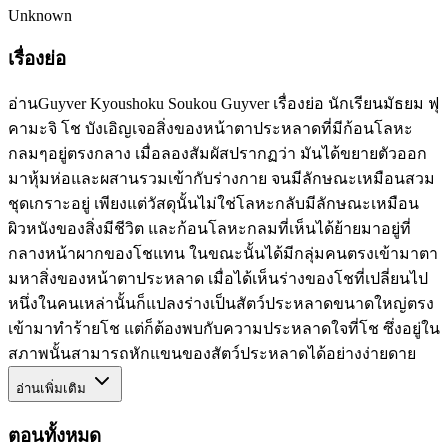
Unknown
เรื่องย่อ
อ่านGuyver Kyoushoku Soukou Guyver เรื่องย่อ นักเรียนมัธยม ฟุ
คามะจิ โช บังเอิญเจอสิ่งของหน้าตาประหลาดที่มีก้อนโลหะ
กลมๆอยู่ตรงกลาง เมื่อลองสัมผัสปรากฏว่า มันได้ขยายตัวออก
มาหุ้มห่อและผสานรวมเข้ากับร่างกาย จนมีลักษณะเหมือนสวม
ชุดเกราะอยู่ เพียงแต่วัสดุนั้นไม่ใช่โลหะกลับมีลักษณะเหมือน
ผิวหนังของสิ่งมีชีวิต และก้อนโลหะกลมที่เห็นได้ย้ายมาอยู่ที่
กลางหน้าผากของโชแทน ในขณะนั้นได้มีกลุ่มคนตรงเข้ามาตา
มหาสิ่งของหน้าตาประหลาด เมื่อได้เห็นร่างของโชที่เปลี่ยนไป
หนึ่งในคนเหล่านั้นก็แปลงร่างเป็นสัตว์ประหลาดขนาดใหญ่ตรง
เข้ามาทำร้ายโช แต่ก็ต้องพบกับความประหลาดใจที่โช ซึ่งอยู่ใน
สภาพนั้นสามารถหักแขนของสัตว์ประหลาดได้อย่างง่ายดาย
อ่านเพิ่มเติม
ตอนทั้งหมด