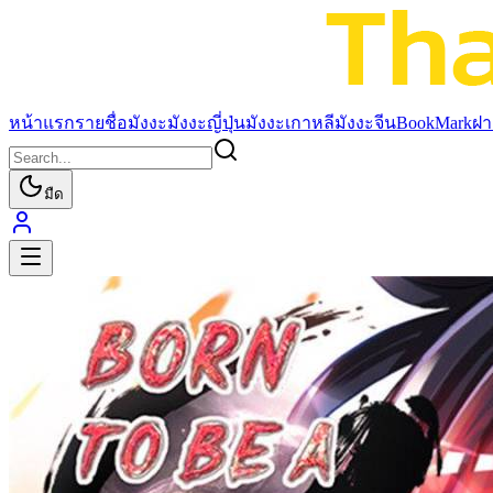
หน้าแรก
รายชื่อมังงะ
มังงะญี่ปุ่น
มังงะเกาหลี
มังงะจีน
BookMark
ฝา
มืด