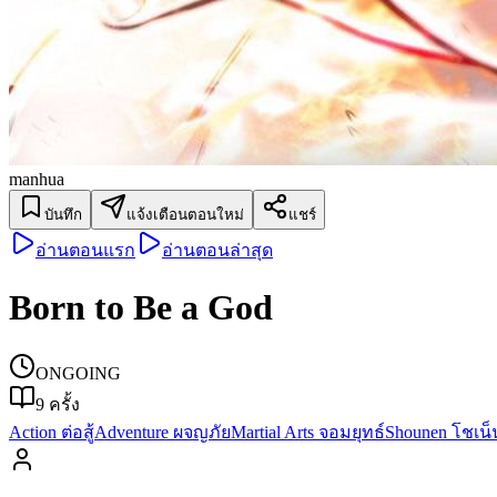
manhua
บันทึก
แจ้งเตือนตอนใหม่
แชร์
อ่านตอนแรก
อ่านตอนล่าสุด
Born to Be a God
ONGOING
9
ครั้ง
Action ต่อสู้
Adventure ผจญภัย
Martial Arts จอมยุทธ์
Shounen โชเน็