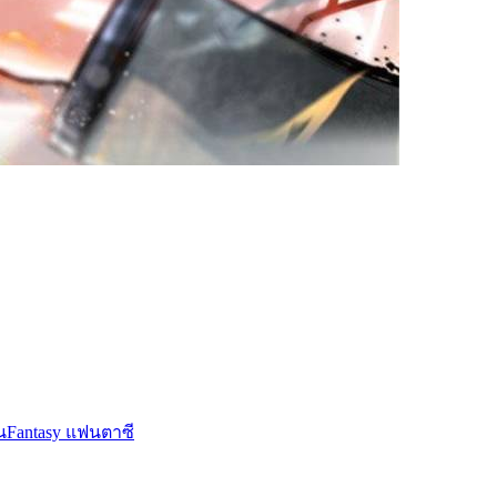
น
Fantasy แฟนตาซี