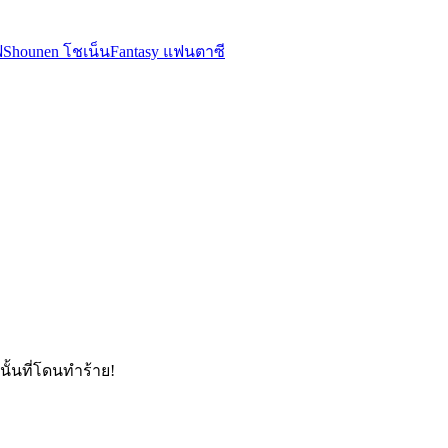
ฟ
Shounen โชเน็น
Fantasy แฟนตาซี
นั้นที่โดนทำร้าย!