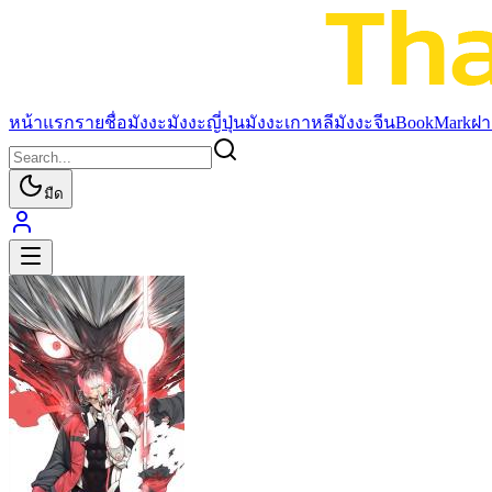
หน้าแรก
รายชื่อมังงะ
มังงะญี่ปุ่น
มังงะเกาหลี
มังงะจีน
BookMark
ฝา
มืด