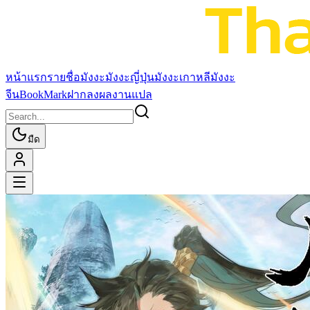
หน้าแรก
รายชื่อมังงะ
มังงะญี่ปุ่น
มังงะเกาหลี
มังงะ
จีน
BookMark
ฝากลงผลงานแปล
มืด