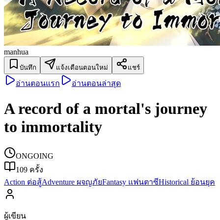
manhua
บันทึก
แจ้งเตือนตอนใหม่
แชร์
อ่านตอนแรก
อ่านตอนล่าสุด
A record of a mortal's journey
to immortality
ONGOING
109
ครั้ง
Action ต่อสู้
Adventure ผจญภัย
Fantasy แฟนตาซี
Historical ย้อนยุค
ผู้เขียน