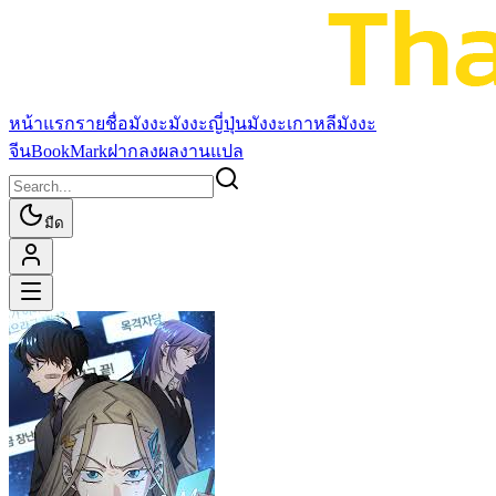
หน้าแรก
รายชื่อมังงะ
มังงะญี่ปุ่น
มังงะเกาหลี
มังงะ
จีน
BookMark
ฝากลงผลงานแปล
มืด