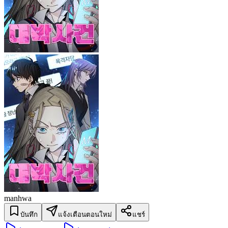
manhwa
บันทึก
แจ้งเตือนตอนใหม่
แชร์