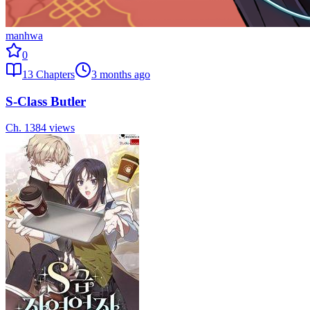
manhwa
0
13
Chapters
3 months ago
S-Class Butler
Ch.
13
84
views