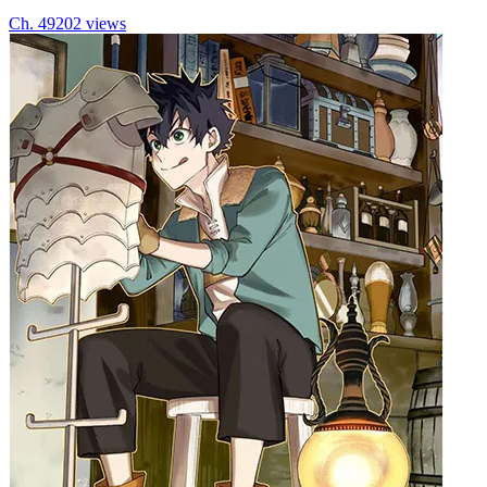
Ch.
49
202
views