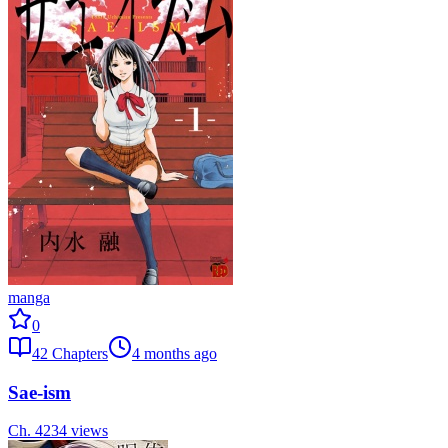
manga
0
42
Chapters
4 months ago
Sae-ism
Ch.
42
34
views