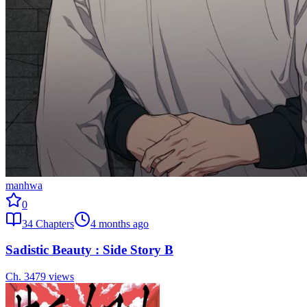
manhwa
0
34
Chapters
4 months ago
Sadistic Beauty : Side Story B
Ch.
34
79
views