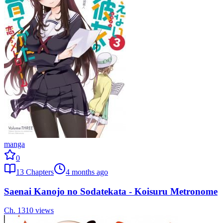
manga
0
13
Chapters
4 months ago
Saenai Kanojo no Sodatekata - Koisuru Metronome
Ch.
13
10
views