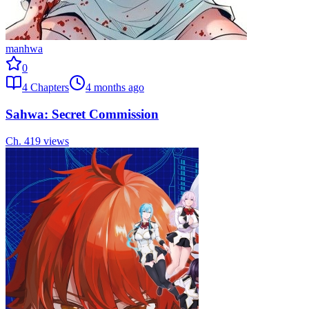
manhwa
0
4
Chapters
4 months ago
Sahwa: Secret Commission
Ch.
4
19
views