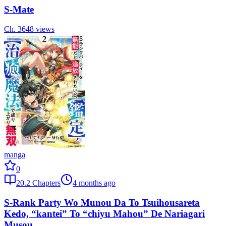
S-Mate
Ch.
36
48
views
manga
0
20.2
Chapters
4 months ago
S-Rank Party Wo Munou Da To Tsuihousareta
Kedo, “kantei” To “chiyu Mahou” De Nariagari
Musou