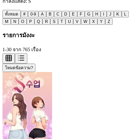
กำลังแสดง:
S
ทั้งหมด
#
0-9
A
B
C
D
E
F
G
H
I
J
K
L
M
N
O
P
Q
R
S
T
U
V
W
X
Y
Z
รายการมังงะ
1-30 จาก 765 เรื่อง
โหมดข้อความ?