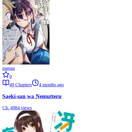
manga
0
49
Chapters
4 months ago
Saeki-san wa Nemutteru
Ch.
49
84
views