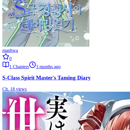
manhwa
0
1
Chapters
3 months ago
S-Class Spirit Master's Taming Diary
Ch.
1
8
views