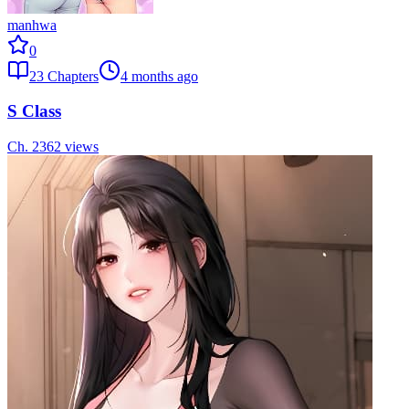
manhwa
0
23
Chapters
4 months ago
S Class
Ch.
23
62
views