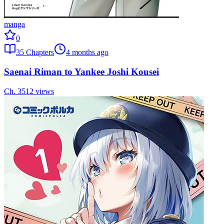
manga
0
35
Chapters
4 months ago
Saenai Riman to Yankee Joshi Kousei
Ch.
35
12
views