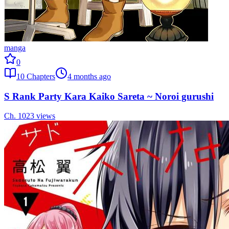
manga
0
10
Chapters
4 months ago
S Rank Party Kara Kaiko Sareta ~ Noroi gurushi
Ch.
10
23
views