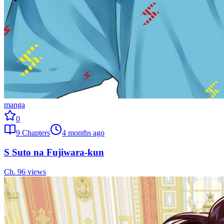
manga
0
9
Chapters
4 months ago
S Suto na Fujiwara-kun
Ch.
9
6
views