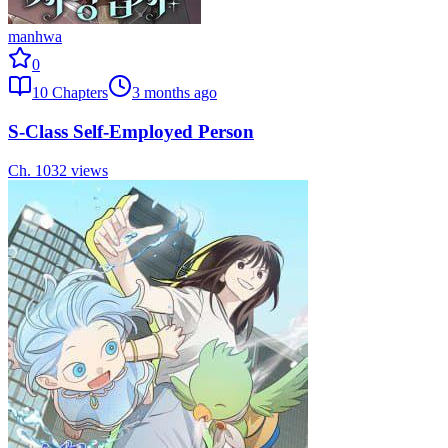
manhwa
0
10
Chapters
3 months ago
S-Class Self-Employed Person
Ch.
10
32
views