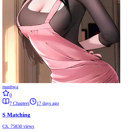
manhwa
0
7
Chapters
17 days ago
S Matching
Ch.
7
5830
views