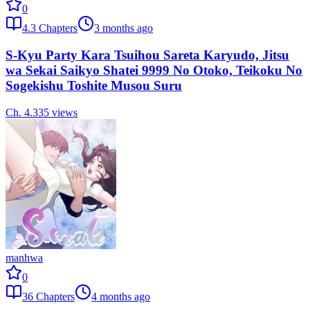
0
4.3
Chapters
3 months ago
S-Kyu Party Kara Tsuihou Sareta Karyudo, Jitsu
wa Sekai Saikyo Shatei 9999 No Otoko, Teikoku No
Sogekishu Toshite Musou Suru
Ch.
4.3
35
views
manhwa
0
36
Chapters
4 months ago