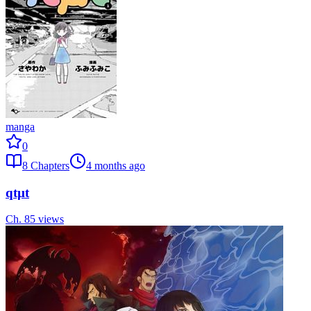
manga
0
8
Chapters
4 months ago
qtµt
Ch.
8
5
views