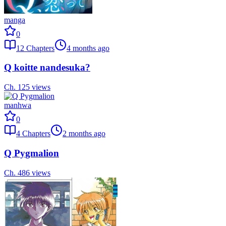
manga
0
12
Chapters
4 months ago
Q koitte nandesuka?
Ch.
12
5
views
manhwa
0
4
Chapters
2 months ago
Q Pygmalion
Ch.
4
86
views