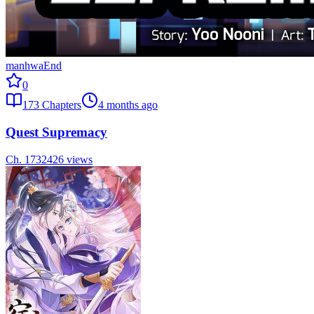
manhwa
End
0
173
Chapters
4 months ago
Quest Supremacy
Ch.
173
2426
views