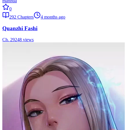
manhua
0
292
Chapters
4 months ago
Quanzhi Fashi
Ch.
292
48
views