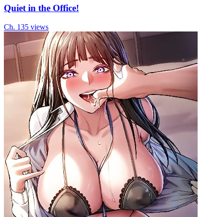
Quiet in the Office!
Ch.
13
5
views