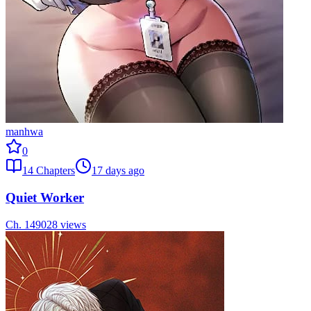
manhwa
0
14
Chapters
17 days ago
Quiet Worker
Ch.
14
9028
views