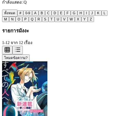
กำลังแสดง:
Q
ทั้งหมด
#
0-9
A
B
C
D
E
F
G
H
I
J
K
L
M
N
O
P
Q
R
S
T
U
V
W
X
Y
Z
รายการมังงะ
1-12 จาก 12 เรื่อง
โหมดข้อความ?