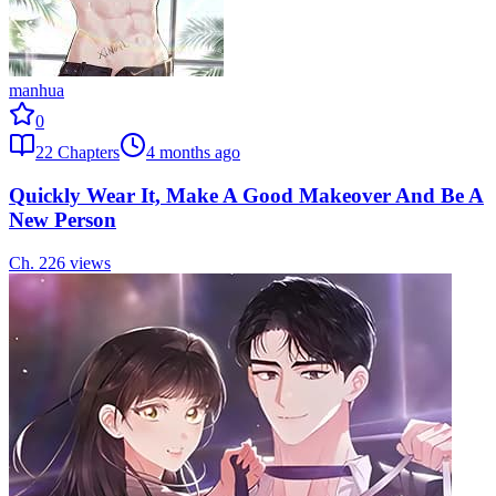
manhua
0
22
Chapters
4 months ago
Quickly Wear It, Make A Good Makeover And Be A
New Person
Ch.
22
6
views