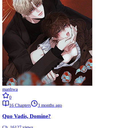
manhwa
0
16
Chapters
3 months ago
Quo Vadis, Domine?
Ch.
16
127
views