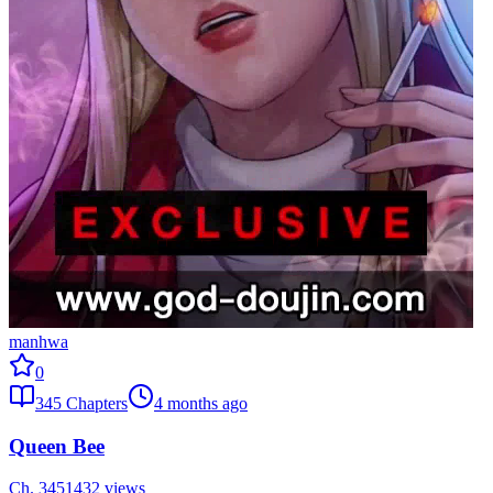
manhwa
0
345
Chapters
4 months ago
Queen Bee
Ch.
345
1432
views