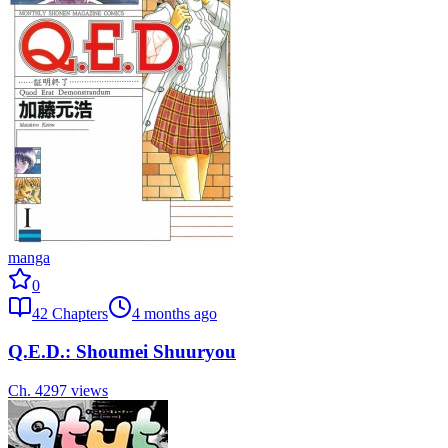
manga
0
42
Chapters
4 months ago
Q.E.D.: Shoumei Shuuryou
Ch.
42
97
views