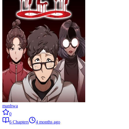
manhwa
0
6
Chapters
4 months ago