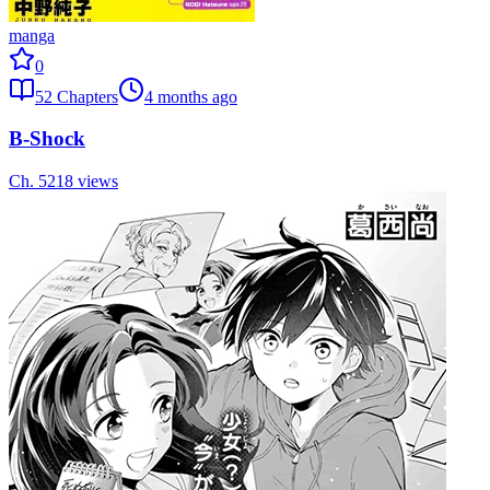
manga
0
52
Chapters
4 months ago
B-Shock
Ch.
52
18
views