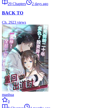
29
Chapters
2 days ago
BACK TO
Ch.
29
23
views
manhua
0