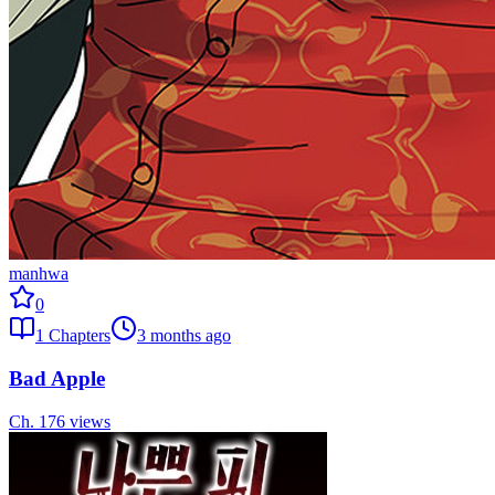
manhwa
0
1
Chapters
3 months ago
Bad Apple
Ch.
1
76
views