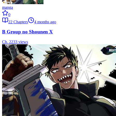
manga
0
22
Chapters
4 months ago
B Group no Shounen X
Ch.
22
33
views