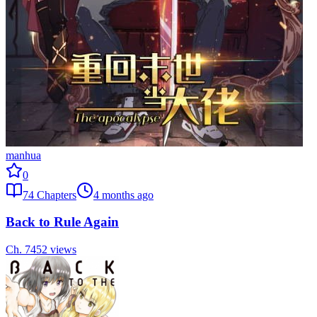
manhua
0
74
Chapters
4 months ago
Back to Rule Again
Ch.
74
52
views