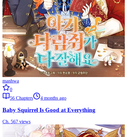
manhwa
0
56
Chapters
4 months ago
Baby Squirrel Is Good at Everything
Ch.
56
7
views