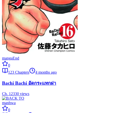
manga
End
0
123
Chapters
4 months ago
Bachi Bachi อัดกระแทกฝา
Ch.
123
30
views
manhwa
0