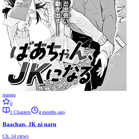
manga
0
1
Chapters
4 months ago
Baachan, JK ni naru
Ch.
1
4
views