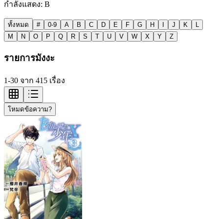
กำลังแสดง:
B
ทั้งหมด
#
0-9
A
B
C
D
E
F
G
H
I
J
K
L
M
N
O
P
Q
R
S
T
U
V
W
X
Y
Z
รายการมังงะ
1-30 จาก 415 เรื่อง
โหมดข้อความ?