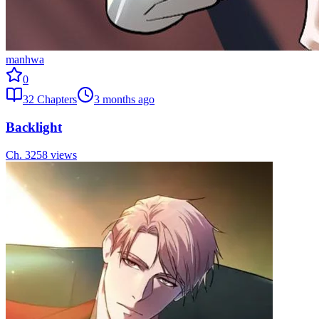
manhwa
0
32
Chapters
3 months ago
Backlight
Ch.
32
58
views