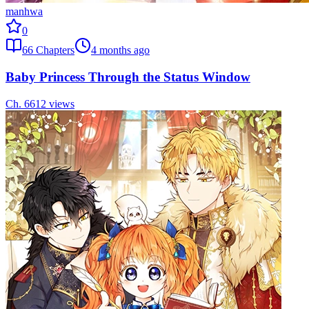
manhwa
0
66
Chapters
4 months ago
Baby Princess Through the Status Window
Ch.
66
12
views