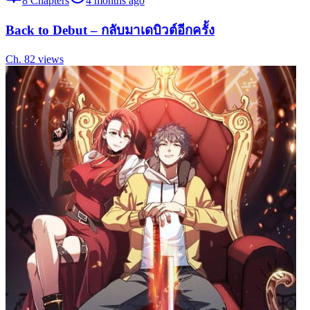
8
Chapters
4 months ago
Back to Debut – กลับมาเดบิวต์อีกครั้ง
Ch.
8
2
views