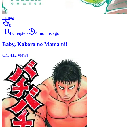
manga
0
4
Chapters
4 months ago
Baby, Kokoro no Mama ni!
Ch.
4
12
views