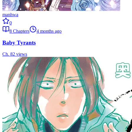
manhwa
0
8
Chapters
4 months ago
Baby Tyrants
Ch.
8
2
views