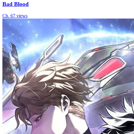
Bad Blood
Ch.
6
7
views